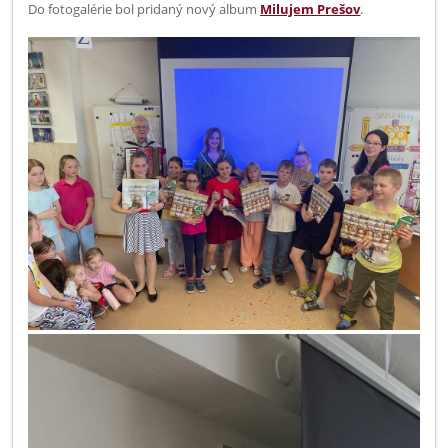
Do fotogalérie bol pridaný nový album
Milujem Prešov
.