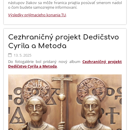
nástupov žiakov sa môže hranica priajtia posúvať smerom nadol
o čom budete samozrejme informovaní.
Výsledky prijímacieho konania TU
.
Cezhraničný projekt Dedičstvo
Cyrila a Metoda
13. 5. 2025
Do fotogalérie bol pridaný nový album
Cezhraničný projekt
Dedičstvo Cyrila a Metoda
.