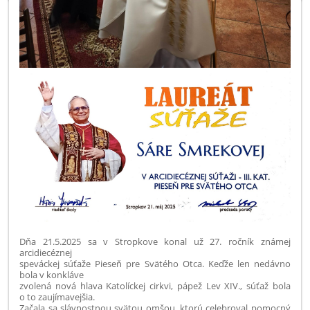
Dňa 21.5.2025 sa v Stropkove konal už 27. ročník známej
arcidiecéznej
speváckej súťaže Pieseň pre Svätého Otca. Keďže len nedávno
bola v konkláve
zvolená nová hlava Katolíckej cirkvi, pápež Lev XIV., súťaž bola
o to zaujímavejšia.
Začala sa slávnostnou svätou omšou, ktorú celebroval pomocný