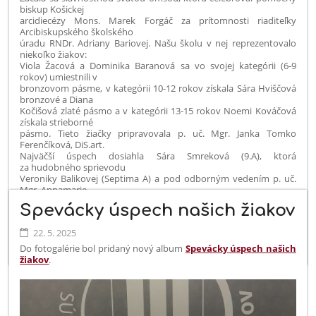
biskup Košickej
arcidiecézy Mons. Marek Forgáč za prítomnosti riaditeľky
Arcibiskupského školského
úradu RNDr. Adriany Bariovej. Našu školu v nej reprezentovalo
niekoľko žiakov:
Viola Žacová a Dominika Baranová sa vo svojej kategórii (6-9
rokov) umiestnili v
bronzovom pásme, v kategórii 10-12 rokov získala Sára Hviščová
bronzové a Diana
Kočišová zlaté pásmo a v kategórii 13-15 rokov Noemi Kováčová
získala strieborné
pásmo. Tieto žiačky pripravovala p. uč. Mgr. Janka Tomko
Ferenčíková, DiS.art.
Najväčší úspech dosiahla Sára Smreková (9.A), ktorá
za hudobného sprievodu
Veroniky Balikovej (Septima A) a pod odborným vedením p. uč.
Mgr. Annamarie
Jerigovej, DiS.art. získala v kategórii 13-15 rokov zlaté pásmo a
Spevácky úspech našich žiakov
titul LAUREÁT
(absolútny víťaz) celej súťaže. Srdečne blahoželáme!
22. 5. 2025
https://www.tkkbs.sk/view.php?cisloclanku=20250523005
Do fotogalérie bol pridaný nový album
Spevácky úspech našich
žiakov
.