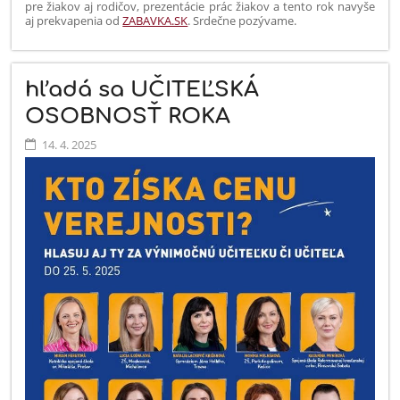
pre žiakov aj rodičov, prezentácie prác žiakov a tento rok navyše
aj prekvapenia od
ZABAVKA.SK
. Srdečne pozývame.
hľadá sa UČITEĽSKÁ
OSOBNOSŤ ROKA
14. 4. 2025