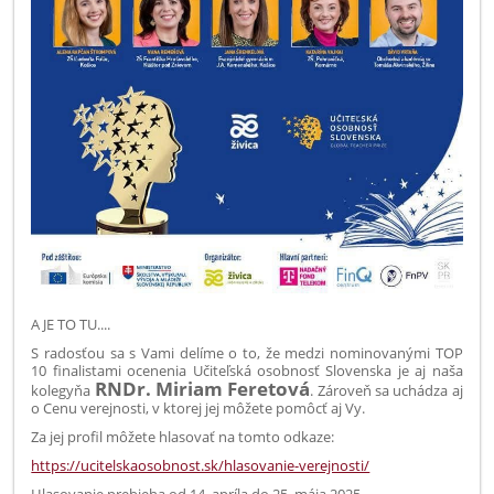
A JE TO TU....
S radosťou sa s Vami delíme o to, že medzi nominovanými TOP
10 finalistami ocenenia Učiteľská osobnosť Slovenska je aj naša
RNDr. Miriam Feretová
kolegyňa
. Zároveň sa uchádza aj
o Cenu verejnosti, v ktorej jej môžete pomôcť aj Vy.
Za jej profil môžete hlasovať na tomto odkaze:
https://ucitelskaosobnost.sk/hlasovanie-verejnosti/
Hlasovanie prebieha od 14. apríla do 25. mája 2025.