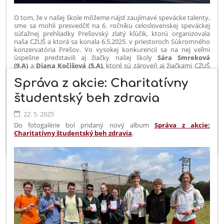
O tom, že v našej škole môžeme nájsť zaujímavé spevácke talenty,
sme sa mohli presvedčiť na 6. ročníku celoslovenskej speváckej
súťažnej prehliadky Prešovský zlatý kľúčik, ktorú organizovala
naša CZUŠ a ktorá sa konala 6.5.2025. v priestoroch Súkromného
konzervatória Prešov. Vo vysokej konkurencii sa na nej veľmi
úspešne predstavili aj žiačky našej školy
Sára Smreková
(9.A)
a
Diana Kočišová (5.A)
, ktoré sú zároveň aj žiačkami CZUŠ
sv. Mikuláša. Súťaž mala vysokú úroveň, bola dvojkolová a bolo
Správa z akcie: Charitatívny
náročné postúpiť do druhého kola, ale našim dievčatám sa to
svojimi krásnymi výkonmi podarilo. V druhom kole takisto
študentský beh zdravia
nesklamali a nakoniec obe získali
zlaté pásmo
vo svojich
kategóriách. Sáru Smrekovú máme často možnosť počuť aj počas
celoškolských svätých omší, ktoré obohacuje svojím spevom
22. 5. 2025
v speváckom zbore Hlasy pre nebo. Obom dievčatám srdečne
Do fotogalérie bol pridaný nový album
Správa z akcie:
blahoželáme a prajeme veľa ďalších úspechov pod odborným
Charitatívny študentský beh zdravia
.
vedením svojich hlasových pedagógov.