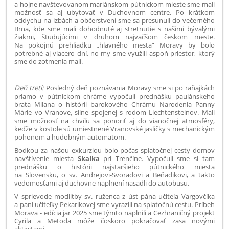
a hojne navštevovanom mariánskom pútnickom mieste sme mali
možnosť sa aj ubytovať v Duchovnom centre. Po krátkom
oddychu na i
zbách a občerstvení sme sa presunuli do večerného
Brna, kde sme mali dohodnuté aj stretnutie s našimi bývalými
žiakmi, študujúcimi v druhom najväčšom českom meste.
Na pokojnú prehliadku „hlavného mesta“ Moravy by bolo
potrebné aj viacero dní, no my sme využili aspoň priestor, ktorý
sme do zotmenia mali.
Deň tretí:
Posledný deň poznávania Moravy sme si po raňajkách
priamo v pútnickom chráme vypočuli prednášku paulánskeho
brata Milana o histórii barokového
Chrámu
Narodenia Panny
Márie vo Vranove, silne spojenej s rodom Liechtensteinov. Mali
sme možnosť na chvíľu sa ponoriť aj do vianočnej atmosféry,
keďže v kostole sú umiestnené Vranovské jasličky s mechanickým
pohonom a hudobným automatom.
Bodkou za našou exkurziou bolo počas spiatočnej cesty domov
navštívenie miesta
Skalka
pri Trenčíne. Vypočuli sme si tam
prednášku o histórii najstaršieho pútnického miesta
na Slovensku, o sv. Andrejovi-Svoradovi a Beňadikovi, a takto
vedomosťami aj duchovne naplnení nasadli do autobusu.
V sprievode modlitby sv. ruženca z úst pána učiteľa Vargovčíka
a pani učiteľky
Pekarikovej
sme vyrazili na spiatočnú cestu. Príbeh
Morava - edícia jar 2025 sme týmto naplnili a Cezhraničný projekt
Cyrila a Metoda môže čoskoro pokračovať zasa novými
aktivitami.