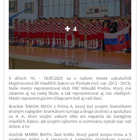
4
V dňoch 16. - 18.05.2025 sa v našom meste uskutočnili
Majstrovstvá SR mladších žiakov vo florbale (roč. nar. 2012 - 2013).
Naše mesto reprezentoval klub FBC Mikuláš Prešov, ktorý má
zázemie aj na našej škole, a tak reprezentoval aj nás všetkých.
Medzi reprezentujúcimi chlapcami boli aj naši žiaci:
Brankár ŠIMON REICH z Prima A, ktorý bol svojimi štatistikami
druhým najlepším brankárom turnaja a dvaja útočníci a spolužiaci
zo 4. A., ktorí svojím vekom ešte ani nepatria do kategórie
mladších žiakov, ale svojimi výkonmi si nomináciu zastali viac než
dobre, a to:
útočník MAREK BIATH, ľavé krídlo, ktorý patril svojou hrou a 5
strelnými gólmi v 8 zápasoch k najlepším útočníkom turnaja