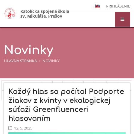
PRIHLÁSENIE
Katolícka spojená škola
sv. Mikuláša, Prešov
Novinky
HLAVNÁ STRÁNKA
/
NOVINKY
Novinky
Predchádzajúci
5
6
7
8
9
10
11
12
Každý hlas sa počíta! Podporte
13
14
Ďalší
žiakov z kvinty v ekologickej
súťaži Greenfluenceri
hlasovaním
12. 5. 2025