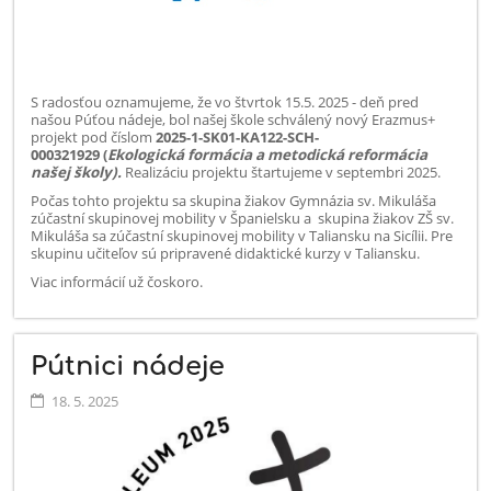
S radosťou oznamujeme, že vo štvrtok 15.5. 2025 - deň pred
našou Púťou nádeje, bol našej škole schválený nový Erazmus+
projekt pod číslom
2025-1-SK01-KA122-SCH-
000321929
(
Ekologická formácia a metodická reformácia
našej školy).
Realizáciu projektu štartujeme v septembri 2025.
Počas tohto projektu sa skupina žiakov Gymnázia sv. Mikuláša
zúčastní skupinovej mobility v Španielsku a skupina žiakov ZŠ sv.
Mikuláša sa zúčastní skupinovej mobility v Taliansku na Sicílii. Pre
skupinu učiteľov sú pripravené didaktické kurzy v Taliansku.
Viac informácií už čoskoro.
Pútnici nádeje
18. 5. 2025