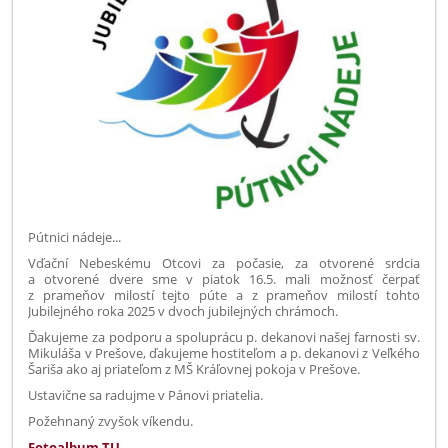
Pútnici nádeje...
Vďační Nebeskému Otcovi za počasie, za otvorené srdcia
a otvorené dvere sme v piatok 16.5. mali možnosť čerpať
z prameňov milostí tejto púte a z prameňov milostí tohto
Jubilejného roka 2025 v dvoch jubilejných chrámoch.
Ďakujeme za podporu a spoluprácu p. dekanovi našej farnosti sv.
Mikuláša v Prešove, ďakujeme hostiteľom a p. dekanovi z Veľkého
Šariša ako aj priateľom z MŠ Kráľovnej pokoja v Prešove.
Ustavične sa radujme v Pánovi priatelia.
Požehnaný zvyšok víkendu.
Fotoalbum TU
.