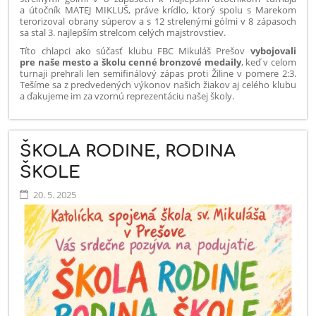
a útočník MATEJ MIKLUŠ, práve krídlo, ktorý spolu s Marekom
terorizoval obrany súperov a s 12 strelenými gólmi v 8 zápasoch
sa stal 3. najlepším strelcom celých majstrovstiev.
Títo chlapci ako súčasť klubu FBC Mikuláš Prešov
vybojovali
pre naše mesto a školu cenné bronzové medaily
, keď v celom
turnaji prehrali len semifinálový zápas proti Žiline v pomere 2:3.
Tešíme sa z predvedených výkonov našich žiakov aj celého klubu
a ďakujeme im za vzornú reprezentáciu našej školy.
ŠKOLA RODINE, RODINA
ŠKOLE
20. 5. 2025