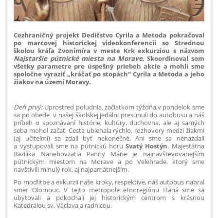
Cezhraničný projekt Dedičstvo Cyrila a Metoda pokračoval
po marcovej historickej videokonferencii so Strednou
školou kráľa Zvonimíra v meste Krk exkurziou s názvom
Najstaršie pútnické miesta na Morave
. Skoordinoval som
všetky parametre pre úspešný priebeh akcie a mohli sme
spoločne vyraziť „kráčať po stopách“ Cyrila a Metoda a jeho
žiakov na území Moravy.
Deň prvý:
Uprostred poludnia
,
začiatkom týždňa,v pondelok sme
sa po obede v našej školskej jedálni presunuli do autobusu a náš
príbeh o spoznávaní histórie, kultúry, duchovna, ale aj samých
seba mohol začať. Cesta ubiehala rýchlo, rozhovory medzi žiakmi
(aj učiteľmi) sa zdali byť nekonečné. Ani sme sa nenazdali
a vystupovali sme na pútnickú horu
Svatý Hostýn
. Majestátna
Bazilika Nanebovzatia Panny Márie je najnavštevovanejším
pútnickým miestom na Morave a po Velehrade, ktorý sme
navštívili minulý rok, aj najpamätnejším.
Po modlitbe a exkurzii naše kroky, respektíve, náš autobus nabral
smer Olomouc. V tejto metropole etnoregiónu Haná sme sa
ubytovali a pokochali jej historickým centrom s krásnou
Katedrálou sv. Václava a radnicou.