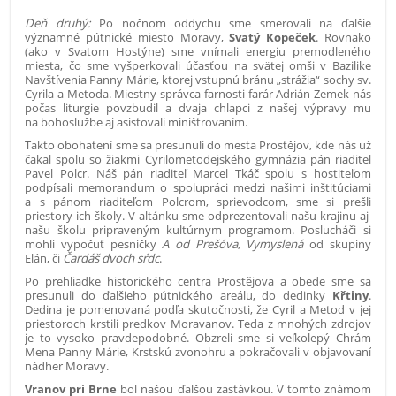
Deň druhý:
Po nočnom oddychu sme smerovali na ďalšie
významné pútnické miesto Moravy,
Svatý Kopeček
. Rovnako
(ako v Svatom Hostýne) sme vnímali energiu premodleného
miesta, čo sme vyšperkovali účasťou na svätej omši v Bazilike
Navštívenia Panny Márie, ktorej vstupnú bránu „strážia“ sochy sv.
Cyrila a Metoda. Miestny správca farnosti farár Adrián Zemek nás
počas liturgie povzbudil a dvaja chlapci z našej výpravy mu
na bohoslužbe aj asistovali miništrovaním.
Takto obohatení sme sa presunuli do mesta Prostějov, kde nás už
čakal spolu so žiakmi Cyrilometodejského gymnázia pán riaditeľ
Pavel Polcr. Náš pán riaditeľ Marcel Tkáč spolu s hostiteľom
podpísali memorandum o spolupráci medzi našimi inštitúciami
a s pánom riaditeľom Polcrom, sprievodcom, sme si prešli
priestory ich školy. V altánku sme odprezentovali našu krajinu aj
našu
školu
pripraveným kultúrnym programom.
Poslucháči si
mohli vypočuť pesničky
A od Prešóva
,
Vymyslená
od skupiny
Elán, či
Čardáš dvoch sŕdc
.
Po prehliadke historického centra Prostějova a obede sme sa
presunuli do ďalšieho pútnického areálu, do dedinky
Křtiny
.
Dedina je pomenovaná podľa skutočnosti, že Cyril a Metod v jej
priestoroch krstili predkov Moravanov. Teda z mnohých zdrojov
je to vysoko pravdepodobné. Obzreli sme si veľkolepý
Chrám
Mena Panny Márie, Krstskú zvonohru a pokračovali v objavovaní
nádher Moravy.
Vranov pri Brne
bol našou ďalšou zastávkou.
V tomto známom