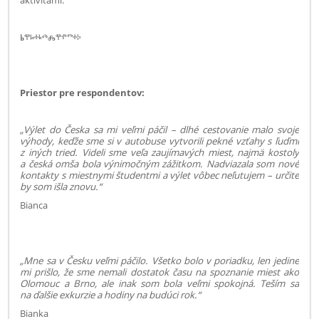
ⰓⰹⱈⰰⱃⰴⰎⰹⱂⱅⰰⰽ
Priestor pre respondentov:
„Výlet do Česka sa mi veľmi páčil – dlhé cestovanie malo svoje
výhody, keďže sme si v autobuse vytvorili pekné vzťahy s ľuďmi
z iných tried. Videli sme veľa zaujímavých miest, najmä kostoly
a česká omša bola výnimočným zážitkom. Nadviazala som nové
kontakty s miestnymi študentmi a výlet vôbec neľutujem – určite
by som išla znovu.“
Bianca
„Mne sa v Česku veľmi páčilo. Všetko bolo v poriadku, len jedine
mi prišlo, že sme nemali dostatok času na spoznanie miest ako
Olomouc a Brno, ale inak som bola veľmi spokojná. Teším sa
na ďalšie exkurzie a hodiny na budúci rok.“
Bianka