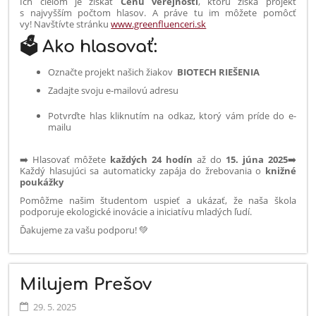
Ich cieľom je získať
Cenu verejnosti
, ktorú získa projekt
s najvyšším počtom hlasov. A práve tu im môžete pomôcť
vy! Navštívte stránku
www.greenfluenceri.sk
🗳️ Ako hlasovať:
Označte projekt našich žiakov
BIOTECH RIEŠENIA
Zadajte svoju e-mailovú adresu
Potvrďte hlas kliknutím na odkaz, ktorý vám príde do e-
mailu
➡️ Hlasovať môžete
každých 24 hodín
až do
15. júna 2025
➡️
Každý hlasujúci sa automaticky zapája do žrebovania o
knižné
poukážky
Pomôžme našim študentom uspieť a ukázať, že naša škola
podporuje ekologické inovácie a iniciatívu mladých ľudí.
Ďakujeme za vašu podporu! 💚
Milujem Prešov
29. 5. 2025