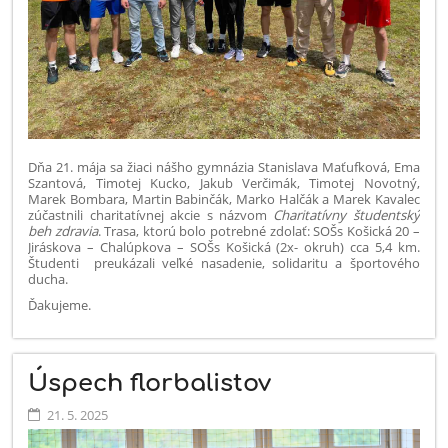
Dňa 21. mája sa žiaci nášho gymnázia Stanislava Maťufková, Ema
Szantová, Timotej Kucko, Jakub Verčimák, Timotej Novotný,
Marek Bombara, Martin Babinčák, Marko Halčák a Marek Kavalec
zúčastnili charitatívnej akcie s názvom
Charitatívny
študentský
beh zdravia
. Trasa, ktorú bolo potrebné zdolať: SOŠs Košická 20 –
Jiráskova – Chalúpkova – SOŠs Košická (2x- okruh) cca 5,4 km.
Študenti preukázali veľké nasadenie, solidaritu a športového
ducha.
Ďakujeme.
Úspech florbalistov
21. 5. 2025