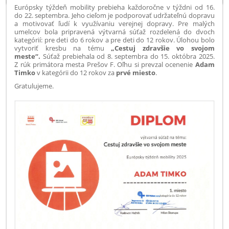
Európsky týždeň mobility prebieha každoročne v týždni od 16.
do 22. septembra. Jeho cieľom je podporovať udržateľnú dopravu
a motivovať ľudí k využívaniu verejnej dopravy.
Pre malých
umelcov bola pripravená
výtvarná súťaž
rozdelená do dvoch
kategórií: pre deti do 6 rokov a pre deti do 12 rokov. Úlohou bolo
vytvoriť kresbu na tému
„Cestuj zdravšie vo svojom
meste“.
Súťaž prebiehala od 8. septembra do 15. októbra 2025
.
Z rúk primátora mesta Prešov F. Oľhu si prevzal ocenenie
Adam
Timko
v kategórii do 12 rokov za
prvé miesto
.
Gratulujeme.