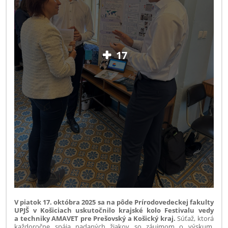
17
V piatok 17. októbra 2025 sa na pôde Prírodovedeckej fakulty
UPJŠ v Košiciach uskutočnilo krajské kolo Festivalu vedy
a techniky AMAVET pre Prešovský a Košický kraj.
Súťaž, ktorá
každoročne spája nadaných žiakov so záujmom o výskum,