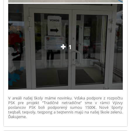
1
V areáli našej školy máme novinku. Vďaka podpore z rozpočtu
PSK pre projekt “Tradičné netradične” sme v rámci Výzvy
poslancov PSK boli podporený sumou 1500€. Nové športy
teqball,
teqvoly, teqpong a teqtennis majú na našej škole zelenú.
Ďakujeme.