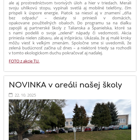
ale aj prostredníctvom tvorivých úloh a hier v triedach. Merali
svoju uhlíkovú stopu, vypínali svetlá aj mobilné telefóny, čím
prispeli k úspore energie. Piatok sa niesol aj v znamení „dňa
bez odpadu“ – desiaty si priniesli v domácich,
opakovane použiteľných obaloch. Do programu sa na diaľku
zapojili aj partnerské školy z Talianska a Španielska, ktoré sa
s nami podelili o svoje „zelené“ nápady či vedomosti. Akcia
priniesla nielen zábavu, ale aj inšpiráciu. Ukázala, že aj malé kroky
môžu viesť k veľkým zmenám. Spoločne sme si uvedomili, že
zelená budúcnosť začína už dnes – a niektoré triedy sa rozhodli
v tomto ekologickom duchu pokračovať aj naďalej.
FOTO z akcie TU.
NOVINKA v areáli našej školy
22. 10. 2025