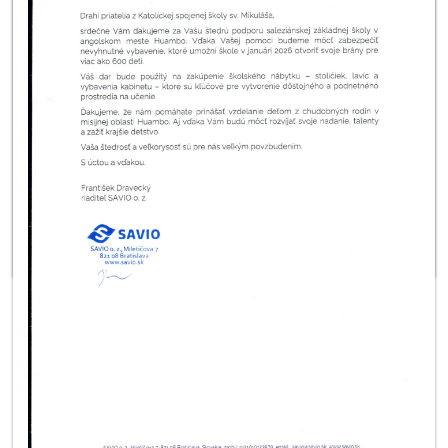
literárny život nášho regiónu.
V priestoroch detského oddelenia knižnice Slniečko sa žiaci z 3. B
stretli so spisovateľom Valentínom Šefčíkom, ktorý ich zaujal
pútavým rozprávaním príbehov zo svojho literárneho života. Žiaci
ho zasypali množstvom otázok a on ich na oplátku poriadne
pozabával svojimi veselými básňami, ktoré spolu recitovali.
Žiaci zo 4. C nezabudnú na stretnutie so spisovateľkou Silviou
Kaščákovou, ktorá ich zas recitáciou básní z knihy Ako Paľko
Dobšinský zbieral rozprávky zoznámila s veršovaným príbehom
o tom, ako sa malý Paľko stal slávnym zberateľom ľudových
rozprávok.
Ďakujeme Krajskej knižnici POH za možnosť prežiť čarovné
dopoludnie so spisovateľmi a ich knihami a zároveň blahoželáme
k 100. výročiu jej založenia.