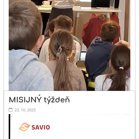
MISIJNÝ týždeň
23. 10. 2025
Jubilejný 20. ročník festivalu Prešov číta rád, ktorý organizuje
Krajská knižnica POH sa venoval osobnostiam, ktoré formujú