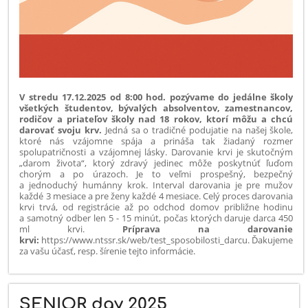
V stredu 17.12.2025 od 8:00 hod. pozývame do jedálne školy
všetkých študentov, bývalých absolventov, zamestnancov,
rodičov a priateľov školy nad 18 rokov, ktorí môžu a chcú
darovať svoju krv.
Jedná sa o tradičné podujatie na našej škole,
ktoré nás vzájomne spája a prináša tak žiadaný rozmer
spolupatričnosti a vzájomnej lásky. Darovanie krvi je skutočným
„darom života“, ktorý zdravý jedinec môže poskytnúť ľuďom
chorým a po úrazoch. Je to veľmi prospešný, bezpečný
a jednoduchý humánny krok. Interval darovania je pre mužov
každé 3 mesiace a pre ženy každé 4 mesiace. Celý proces darovania
krvi trvá, od registrácie až po odchod domov približne hodinu
a samotný odber len 5 - 15 minút, počas ktorých daruje darca 450
ml krvi.
Príprava na darovanie
krvi:
https://www.ntssr.sk/web/test_sposobilosti_darcu. Ďakujeme
za vašu účasť, resp. šírenie tejto informácie.
SENIOR day 2025