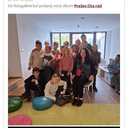
Do fotogalérie bol pridaný nový album
Prešov číta rád
.