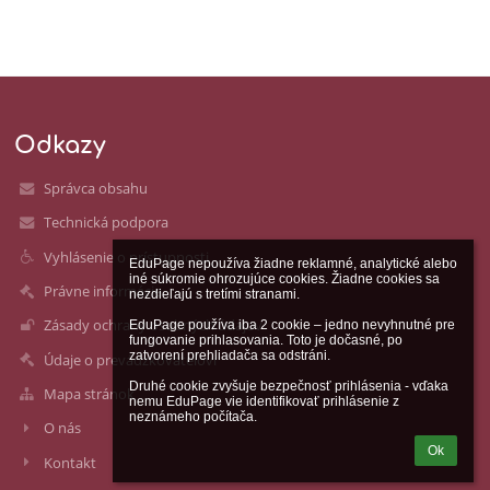
Odkazy
Správca obsahu
Technická podpora
Vyhlásenie o prístupnosti
EduPage nepoužíva žiadne reklamné, analytické alebo 
iné súkromie ohrozujúce cookies. Žiadne cookies sa 
Právne informácie
nezdieľajú s tretími stranami.

Zásady ochrany osobných údajov
EduPage používa iba 2 cookie – jedno nevyhnutné pre 
fungovanie prihlasovania. Toto je dočasné, po 
zatvorení prehliadača sa odstráni.

Údaje o prevádzkovateľovi
Druhé cookie zvyšuje bezpečnosť prihlásenia - vďaka 
Mapa stránok
nemu EduPage vie identifikovať prihlásenie z 
neznámeho počítača.
O nás
Ok
Kontakt