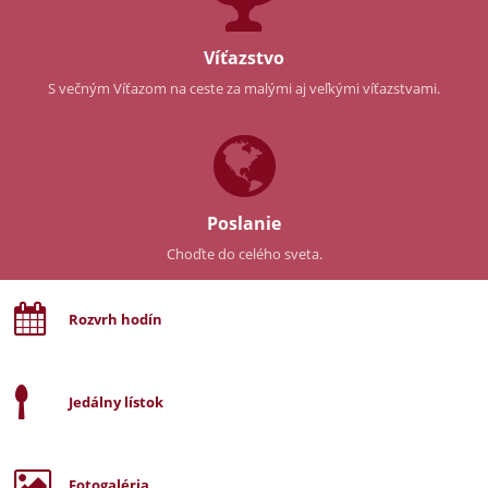
Víťazstvo
S večným Víťazom na ceste za malými aj veľkými víťazstvami.
Poslanie
Choďte do celého sveta.
Rozvrh hodín
Jedálny lístok
Fotogaléria