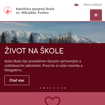
PRIHLÁSENIE
Katolícka spojená škola
sv. Mikuláša, Prešov
Hlavná
stránka
LE
i výchovnými a
i naše novinky a