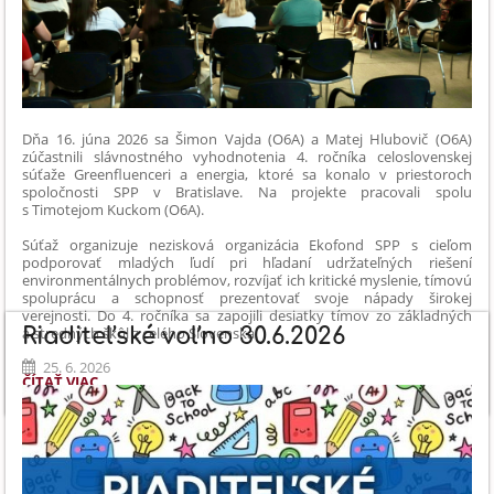
Dňa 16. júna 2026 sa Šimon Vajda (O6A) a Matej Hlubovič (O6A)
zúčastnili slávnostného vyhodnotenia 4. ročníka celoslovenskej
súťaže Greenfluenceri a energia, ktoré sa konalo v priestoroch
spoločnosti SPP v Bratislave. Na projekte pracovali spolu
s Timotejom Kuckom (O6A).
Súťaž organizuje nezisková organizácia Ekofond SPP s cieľom
podporovať mladých ľudí pri hľadaní udržateľných riešení
environmentálnych problémov, rozvíjať ich kritické myslenie, tímovú
spoluprácu a schopnosť prezentovať svoje nápady širokej
verejnosti. Do 4. ročníka sa zapojili desiatky tímov zo základných
Riaditeľské voľno 30.6.2026
a stredných škôl z celého Slovenska.
25. 6. 2026
GREENFLUENCERI
ČÍTAŤ VIAC
A
ENERGIA
-
NAŠI
ŠTUDENTI