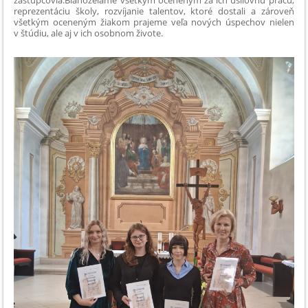
reprezentáciu školy, rozvíjanie talentov, ktoré dostali a zároveň
všetkým oceneným žiakom prajeme veľa nových úspechov nielen
v štúdiu, ale aj v ich osobnom živote.