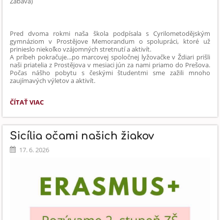
Zábava)
Pred dvoma rokmi naša škola podpísala s Cyrilometodějským
gymnáziom v Prostějove Memorandum o spolupráci, ktoré už
prinieslo niekoľko vzájomných stretnutí a aktivít.
A príbeh pokračuje…po marcovej spoločnej lyžovačke v Ždiari prišli
naši priatelia z Prostějova v mesiaci jún za nami priamo do Prešova.
Počas nášho pobytu s českými študentmi sme zažili mnoho
zaujímavých výletov a aktivít.
CEZHRANIČNÝ
ČÍTAŤ VIAC
PROJEKT
KULTÚRNE
DEDIČSTVO
Sicília očami našich žiakov
CYRILA
A
17. 6. 2026
METODA: