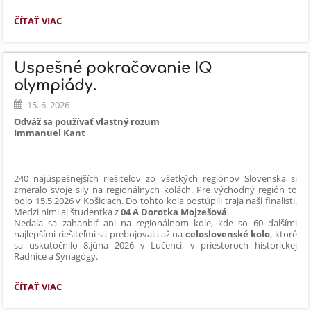
SICÍLIA
ČÍTAŤ VIAC
OČAMI
NAŠICH
ŽIAKOV:
Úspešné pokračovanie IQ
olympiády.
15. 6. 2026
Odváž sa používať vlastný rozum
Immanuel Kan
t
240 najúspešnejších riešiteľov zo všetkých regiónov Slovenska si
zmeralo svoje sily na regionálnych kolách. Pre východný región to
bolo 15.5.2026 v Košiciach. Do tohto kola postúpili traja naši finalisti.
Medzi nimi aj študentka z
04 A Dorotka Mojzešová
.
Nedala sa zahanbiť ani na regionálnom kole, kde so 60 ďalšími
najlepšími riešiteľmi sa prebojovala až na
celoslovenské kolo
, ktoré
sa uskutočnilo 8.júna 2026 v Lučenci, v priestoroch historickej
Radnice a Synagógy.
ÚSPEŠNÉ
ČÍTAŤ VIAC
POKRAČOVANIE
IQ