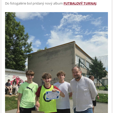
Do fotogalérie bol pridaný nový album
FUTBALOVÝ TURNAJ
.