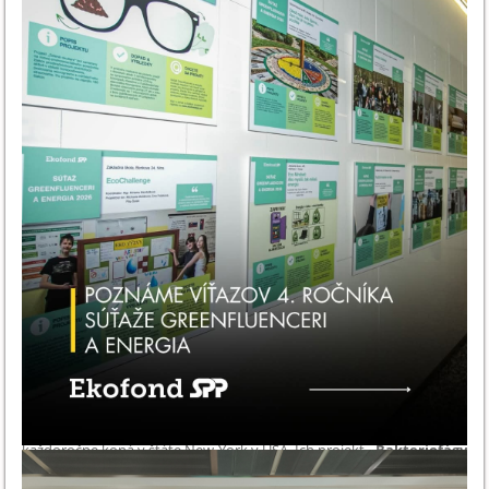
18
Víťazstvo na Festivale vedy a techniky AMAVET v októbri minulého
roka otvorilo Šimonovi Vajdovi a Timotejovi Kuckovi dvere
na prestížnu medzinárodnú súťaž
Genius Olympiad
, ktorá sa
každoročne koná v štáte New York v USA. Ich projekt
„Bakteriofágy
ako inovatívny nástroj čistenia odpadových vôd“
zaujal odbornú
porotu natoľko, že získal postup medzi najlepšie študentské vedecké