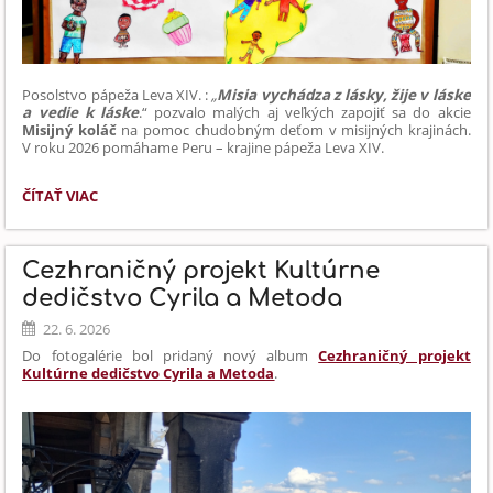
Posolstvo pápeža Leva XIV. :
„
Misia vychádza z lásky, žije v láske
a vedie k láske
.“
pozvalo malých aj veľkých
zapojiť sa
do akcie
Misijný koláč
na pomoc chudobným deťom v misijných krajinách.
V roku 2026 pomáhame Peru – krajine pápeža Leva XIV.
NAŠA
ČÍTAŤ VIAC
ŠKOLA
POMÁHA:
Cezhraničný projekt Kultúrne
dedičstvo Cyrila a Metoda
22. 6. 2026
Do fotogalérie bol pridaný nový album
Cezhraničný projekt
Kultúrne dedičstvo Cyrila a Metoda
.