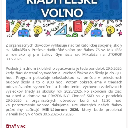
PREDSTAVILI
EKOLOGICKÉ
RIEŠENIE
BUDÚCNOSTI:
Z organizačných dôvodov vyhlasuje riaditeľ Katolíckej spojenej školy
sv. Mikuláša v Prešove riaditeľské voľno pre žiakov ZŠ sv. Mikuláša
a rovnako aj pre žiakov Gymnázia sv. Mikuláša na UTOROK
30.6.2026.
Posledným dňom šklolského vyučovania je teda pondelok 29.6.2026,
kedy žiaci dostanú vysvedčenia. Príchod žiakov do školy je do 8,00
hod. Program pokračuje celoškolskou sv. omšou v priestoroch
budovy školy a to o 9,00 hod. Potom pokračujeme v triedach
odovzdávaním vysvedčení a hodnotením výchovno-vzdelávacích
výsledkov triedy za školský rok 2025/2026. Po skončení idú žiaci
na obed a domov na PRÁZDNINY! Činnosť ŠKD sa v pondelok
29.6.2026 z organizačných dôvodov končí už 12,30 hod.
Za porozumenie vopred ďakujeme. Pre viacerých našich žiakov
prázdniny začínajú
MIKItáborom 2026,
ktorý bude prebiehať
v areáli školy v dňoch 30.6.2026-3.7.2026.
RIADITEĽSKÉ
ČÍTAŤ VIAC