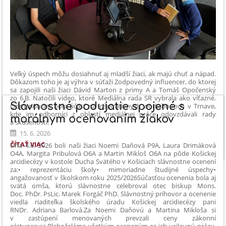
Veľký úspech môžu dosiahnuť aj mladší žiaci, ak majú chuť a nápad.
Dôkazom toho je aj výhra v súťaži Zodpovedný influencer, do ktorej
sa zapojili naši žiaci Dávid Marton z primy A a Tomáš Opočenský
zo 6.B. Natočili video, ktoré Mediálna rada SR vybrala ako víťazné.
Slávnostné podujatie spojené s
Odmenou im bola účasť na inšpiratívnych workshopoch v Trnave,
kde im odborníci z oblastí mediálnej práce odovzdávali rady
morálnym oceňovaním žiakov
a skúsenosti.
15. 6. 2026
1.
ČÍTAŤ VIAC
Dňa 4.6. 2026 boli naši žiaci Noemi Daňová P9A, Laura Drimáková
MIESTO
O4A, Margita Pribulová O6A a Martin Mikloš O6A na pôde Košickej
arcidiecézy v kostole Ducha Svätého v Košiciach slávnostne ocenení
V
za:
• reprezentáciu školy
• mimoriadne študijné úspechy
•
CELOSLOVENSKEJ
angažovanosť v školskom roku 2025/2026
Súčasťou ocenenia bola aj
SÚŤAŽI
svätá omša, ktorú slávnostne celebroval otec biskup Mons.
ZODPOVEDNÝ
Doc. PhDr. PsLic. Marek Forgáč PhD. Slávnostný príhovor a ocenenie
INFLUENCER:
viedla riaditeľka školského úradu Košickej arcidiecézy pani
RNDr. Adriana Barlová.
Za Noemi Daňovú a Martina Mikloša si
v zastúpení menovaných prevzali ceny zákonní
zástupcovia.
Blahoželáme všetkým oceneným za ich usilovnú prácu,