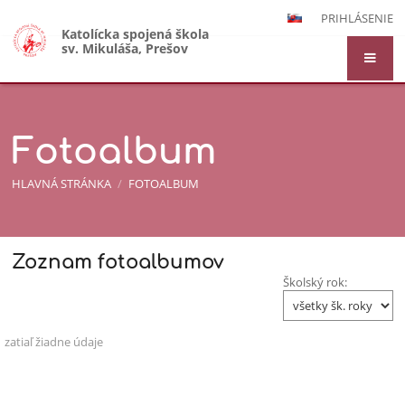
PRIHLÁSENIE
Katolícka spojená škola
sv. Mikuláša, Prešov
Fotoalbum
HLAVNÁ STRÁNKA
/
FOTOALBUM
Zoznam fotoalbumov
Fotoalbum
Školský rok:
zatiaľ žiadne údaje