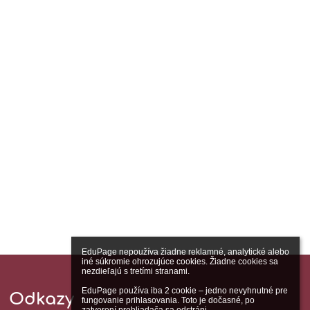
EduPage nepoužíva žiadne reklamné, analytické alebo 
iné súkromie ohrozujúce cookies. Žiadne cookies sa 
nezdieľajú s tretími stranami.

EduPage používa iba 2 cookie – jedno nevyhnutné pre 
Odkazy
fungovanie prihlasovania. Toto je dočasné, po 