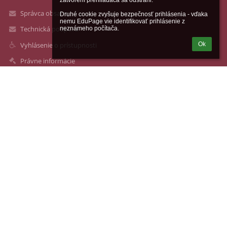
zatvorení prehliadača sa odstráni.

Správca obsahu
Druhé cookie zvyšuje bezpečnosť prihlásenia - vďaka 
nemu EduPage vie identifikovať prihlásenie z 
Technická podpora
neznámeho počítača.
Vyhlásenie o prístupnosti
Ok
Právne informácie
Zásady ochrany osobných údajov
Údaje o prevádzkovateľovi
Mapa stránok
O nás
Kontakt
Novinky
Kontakty
Katolícka spojená škola sv. Mikuláša
skolasvm@zsgmik.sk