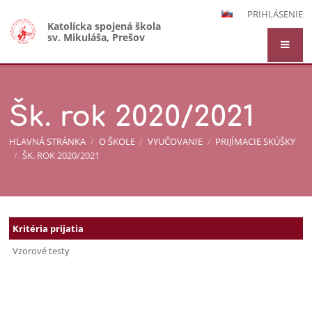
PRIHLÁSENIE
Katolícka spojená škola
sv. Mikuláša, Prešov
Šk. rok 2020/2021
HLAVNÁ STRÁNKA
/
O ŠKOLE
/
VYUČOVANIE
/
PRIJÍMACIE SKÚŠKY
/
ŠK. ROK 2020/2021
Šk.
Kritéria prijatia
rok
Vzorové testy
2020/2021