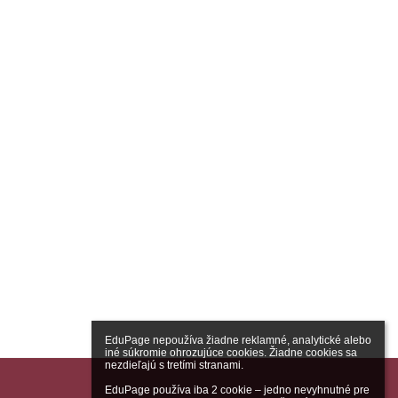
EduPage nepoužíva žiadne reklamné, analytické alebo 
iné súkromie ohrozujúce cookies. Žiadne cookies sa 
nezdieľajú s tretími stranami.

EduPage používa iba 2 cookie – jedno nevyhnutné pre 