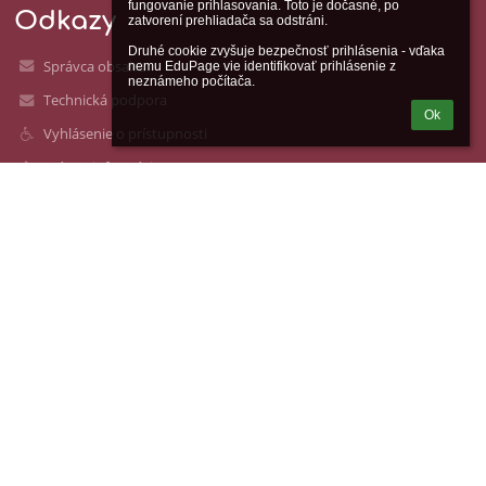
fungovanie prihlasovania. Toto je dočasné, po 
Odkazy
zatvorení prehliadača sa odstráni.

Druhé cookie zvyšuje bezpečnosť prihlásenia - vďaka 
Správca obsahu
nemu EduPage vie identifikovať prihlásenie z 
neznámeho počítača.
Technická podpora
Ok
Vyhlásenie o prístupnosti
Právne informácie
Zásady ochrany osobných údajov
Údaje o prevádzkovateľovi
Mapa stránok
O nás
Kontakt
Novinky
Kontakty
Katolícka spojená škola sv. Mikuláša