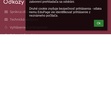
Odkazy
zatvorení prehliadača sa odstráni.

Druhé cookie zvyšuje bezpečnosť prihlásenia - vďaka 
Správca obsahu
nemu EduPage vie identifikovať prihlásenie z 
neznámeho počítača.
Technická podpora
Ok
Vyhlásenie o prístupnosti
Právne informácie
Zásady ochrany osobných údajov
Údaje o prevádzkovateľovi
Mapa stránok
O nás
Kontakt
Novinky
Kontakty
Katolícka spojená škola sv. Mikuláša
skolasvm@zsgmik.sk