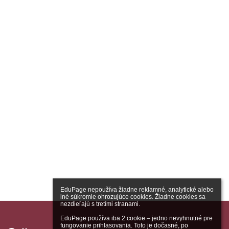
EduPage nepoužíva žiadne reklamné, analytické alebo 
iné súkromie ohrozujúce cookies. Žiadne cookies sa 
nezdieľajú s tretími stranami.

EduPage používa iba 2 cookie – jedno nevyhnutné pre 
fungovanie prihlasovania. Toto je dočasné, po 