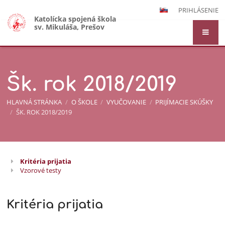
PRIHLÁSENIE
Katolícka spojená škola
sv. Mikuláša, Prešov
Šk. rok 2018/2019
HLAVNÁ STRÁNKA
/
O ŠKOLE
/
VYUČOVANIE
/
PRIJÍMACIE SKÚŠKY
/
ŠK. ROK 2018/2019
Kritéria prijatia
Šk.
Vzorové testy
rok
2018/2019
Kritéria prijatia