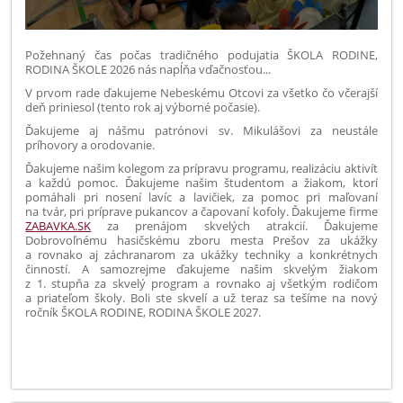
Požehnaný čas počas tradičného podujatia ŠKOLA RODINE,
RODINA ŠKOLE 2026 nás napĺňa vďačnosťou...
V prvom rade ďakujeme Nebeskému Otcovi za všetko čo včerajší
deň priniesol (tento rok aj výborné počasie).
Ďakujeme aj nášmu patrónovi sv. Mikulášovi za neustále
príhovory a orodovanie.
Ďakujeme našim kolegom za prípravu programu, realizáciu aktivít
a každú pomoc. Ďakujeme našim študentom a žiakom, ktorí
pomáhali pri nosení lavíc a lavičiek, za pomoc pri maľovaní
na tvár, pri príprave pukancov a čapovaní kofoly. Ďakujeme firme
ZABAVKA.SK
za prenájom skvelých atrakcií. Ďakujeme
Dobrovoľnému hasičskému zboru mesta Prešov za ukážky
a rovnako aj záchranarom za ukážky techniky a konkrétnych
činností. A samozrejme ďakujeme našim skvelým žiakom
z 1. stupňa za skvelý program a rovnako aj všetkým rodičom
a priateľom školy. Boli ste skvelí a už teraz sa tešíme na nový
ročník ŠKOLA RODINE, RODINA ŠKOLE 2027.