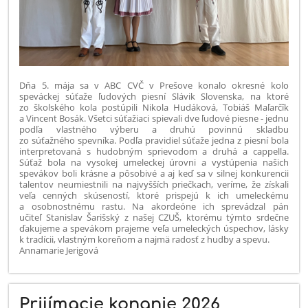
Dňa 5. mája sa v ABC CVČ v Prešove konalo okresné kolo
speváckej súťaže ľudových piesní Slávik Slovenska, na ktoré
zo školského kola postúpili Nikola Hudáková, Tobiáš Maľarčîk
a Vincent Bosák. Všetci súťažiaci spievali dve ľudové piesne - jednu
podľa vlastného výberu a druhú povinnú skladbu
zo súťažného spevníka. Podľa pravidiel súťaže jedna z piesní bola
interpretovaná s hudobným sprievodom a druhá a cappella.
Súťaž bola na vysokej umeleckej úrovni a vystúpenia našich
spevákov boli krásne a pôsobivé a aj keď sa v silnej konkurencii
talentov neumiestnili na najvyšších priečkach, veríme, že získali
veľa cenných skúseností, ktoré prispejú k ich umeleckému
a osobnostnému rastu. Na akordeóne ich sprevádzal pán
učiteľ Stanislav Šarišský z našej CZUŠ, ktorému týmto srdečne
ďakujeme a spevákom prajeme veľa umeleckých úspechov, lásky
k tradícii, vlastným koreňom a najmä radosť z hudby a spevu.
Annamarie Jerigová
Prijímacie konanie 2026