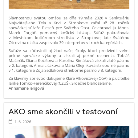
Slávnostnou svätou omšou sa dňa 19.mája 2026 v Sanktuáriu
Najsvätejšieho Tela a Krvi v Stropkove začal už 28. ročník
speváckej súťaže Pieseň pre Svätého Otca. Celebroval ju Mons.
Marek Forgáč, pomocný košický biskup. Súťaž pokračovala
v Mestskom kultúrnom stredisku v Stropkove, kde Svätému
Otcovi na diaľku zaspievalo 39 interpretov v troch kategóriách.
Súťaže sa zúčastnili aj žiaci našej školy, ktorí predviedli veľmi
pekné spevácke výkony a získali aj pekné ocenenia. Tobiáš
Maľarčík, Diana Kočišová a Karolína Rimáková získali zlaté pásmo
v 2. kategórii, Anna Ličáková a Mária Olejníková strieborné pásmo
v 1. kategórii a Zoja Sedláková strieborné pásmo v 3. kategórii.
Za klavírny sprievod ďakujeme Kláre Vlkovičovej (O5A) a p.učiteľke
Janke Tomko-Ferenčíkovej (CZUŠ). Srdečne blahoželáme.
Annamarie Jerigová
AKO sme skončili v testovaní
1. 6. 2026