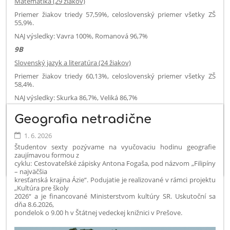
Matematika (29 žiakov)
Priemer žiakov triedy 57,59%, celoslovenský priemer všetky ZŠ
55,9%.
NAJ výsledky: Vavra 100%, Romanová 96,7%
9B
Slovenský jazyk a literatúra (24 žiakov)
Priemer žiakov triedy 60,13%, celoslovenský priemer všetky ZŠ
58,4%.
NAJ výsledky: Skurka 86,7%, Veliká 86,7%
Matematika (24 žiakov)
Geografia netradične
Priemer žiakov triedy 61,94%, celoslovenský priemer všetky ZŠ
55,9%.
1. 6. 2026
NAJ výsledky: Pecuchová 100%, Harničárová 96,7%
Študentov sexty pozývame na vyučovaciu hodinu geografie
zaujímavou formou z
cyklu: Cestovateľské zápisky Antona Fogaša, pod názvom „Filipíny
– najväčšia
kresťanská krajina Ázie“. Podujatie je realizované v rámci projektu
„Kultúra pre školy
2026“ a je financované Ministerstvom kultúry SR. Uskutoční sa
dňa 8.6.2026,
pondelok o 9.00 h v Štátnej vedeckej knižnici v Prešove.