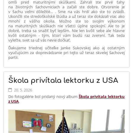
omši pred maturitnými skúškami. Zahrali ste prvé ťahy
na životných šachovniciach a začali ste dobre. Otvorenie je
v šachu veľmi dôležité... . Sme na vás hrdí ako ste to zvládli.
Ukončili ste stredoškolské štúdia a už teraz ste dokázali viac ako
mnohí z vášho okolia. Možno ste so svojím výkonom
na maturitných skúškach nie všetci úplne spokojní. Ale to je
dobré, treba sa snažiť byť lepším. Nie len kvôli sebe ale hlavne
kvôli ostatným - tým, ktorí vám budú raz zverení. Tak teda
vyleťte, svet sa už vás nevie dočkať.
Ďakujeme triednej učiteľke Janke Sukovskej ako aj ostatným
vyučujúcim za doprevádzanie pri tejto už teraz skvelej šachovej
partii.
Škola privítala lektorku z USA
20. 5. 2026
Do fotogalérie bol pridaný nový album
Škola privítala lektorku
z USA
.