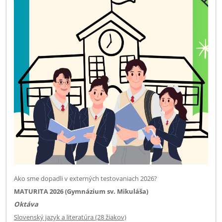
Ako sme dopadli v externých testovaniach 2026?
MATURITA 2026 (Gymnázium sv. Mikuláša)
Oktáva
Slovenský jazyk a literatúra (28 žiakov)