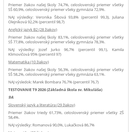
Priemer žiakov našej školy 74,7%, celoslovenský priemer všetky
SŠ 60,9%, celoslovenský priemer všeky gymnázia 72,9%.
NAJ výsledky: Veronika Šibová 93,8% (percentil 99,3), Juliana
Olejníková 92,2% (percentil 98,7)
Anglický jazyk B2 (28 žiakov)
Priemer žiakov našej školy 83,1%, celoslovenský priemer všetky
SŠ 77,8%, celoslovenský priemer všeky gymnázia 78,3%.
NAJ výsledky: Jozef Jurko 96,7% (percentil 99,1), Kamila
Klimovičová 95% (percentil 97)
Matematika (10 žiakov)
Priemer žiakov našej školy 56,3%, celoslovenský priemer všetky
SŠ 58,2%, celoslovenský priemer všeky gymnázia 63,1%.
NAJ výsledok: Marek Bombara 76,7% (percentil 76,7)
TESTOVANIE T9 2026 (Základná škola sv. Mikuláša)
9A
Slovenský jazyk a literatúra (29 žiakov)
Priemer žiakov triedy 61,73%, celoslovenský priemer všetky ZŠ
58,4%.
NAJ výsledky: Romanová 90,0%, Lukačková 86,7%