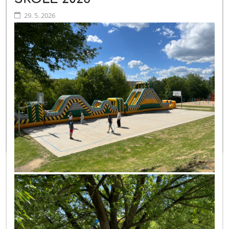
29. 5. 2026
Aj vďaka našej spoločnej pomoci počas Misijného týždňa 2025
pre žiakov v centre Bosco Boys v Keni pokračuje. Prijali sme milý
pozdrav a poďakovanie...
Katolícka spojená škola sv. Mikuláša, radi by sme vám v mene
našej organizácie i v mene Centra Bosco Boys a vami
podporovaného chlapca
Ethana Tumaini
úprimne poďakovali
za Vašu podporu, pomoc a jeho sprevádzanie počas štúdia.
Vďaka pomoci vašej školy má
Ethan
prístup k vzdelaniu,
môže
vyrastať v bezpečí a rozvíjať svoje schopnosti.
Ďakujeme, že ste s nami.