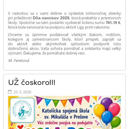
S radosťou sa s vami delíme o výsledok tohtoročnej zbierky
pri príležitosti
, ktorá prebehla v priestoroch
Dňa narcisov 2026
školy.
Spoločne sa nám podarilo vyzbierať krásnu sumu
701,19 €
,
ktorá bola venovaná na podporu aktivít Ligy proti rakovine.
Chceme sa úprimne poďakovať všetkým žiakom, rodičom,
kolegom aj zamestnancom školy, ktorí prispeli, zapojili sa
do aktivít alebo akýmkoľvek spôsobom podporili túto
dobročinnú akciu. Vaša ochota pomáhať a solidarita majú veľký
význam. Ďakujeme, že pomáhate dobrej veci.
M. Feretová
UŽ čoskoro!!!
25. 5. 2026