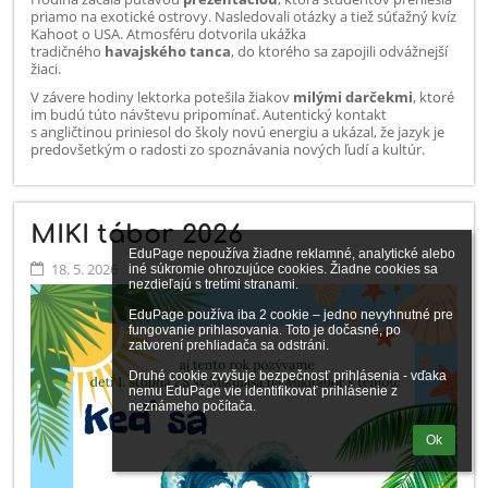
priamo na exotické ostrovy. Nasledovali otázky a tiež súťažný kvíz
Kahoot o USA. Atmosféru dotvorila ukážka
tradičného
havajského tanca
, do ktorého sa zapojili odvážnejší
žiaci.
V závere hodiny lektorka potešila žiakov
milými darčekmi
, ktoré
im budú túto návštevu pripomínať. Autentický kontakt
s angličtinou priniesol do školy novú energiu a ukázal, že jazyk je
predovšetkým o radosti zo spoznávania nových ľudí a kultúr.
MIKI tábor 2026
EduPage nepoužíva žiadne reklamné, analytické alebo 
18. 5. 2026
iné súkromie ohrozujúce cookies. Žiadne cookies sa 
nezdieľajú s tretími stranami.

EduPage používa iba 2 cookie – jedno nevyhnutné pre 
fungovanie prihlasovania. Toto je dočasné, po 
zatvorení prehliadača sa odstráni.

Druhé cookie zvyšuje bezpečnosť prihlásenia - vďaka 
nemu EduPage vie identifikovať prihlásenie z 
neznámeho počítača.
Ok