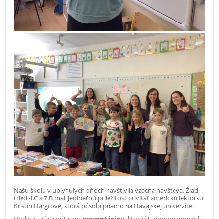
Našu školu v uplynulých dňoch navštívila vzácna návšteva. Žiaci
tried 4.C a 7.B mali jedinečnú príležitosť privítať americkú lektorku
Kristin Hargrove, ktorá pôsobí priamo na Havajskej univerzite.
Hodina začala pútavou
prezentáciou
, ktorá študentov preniesla