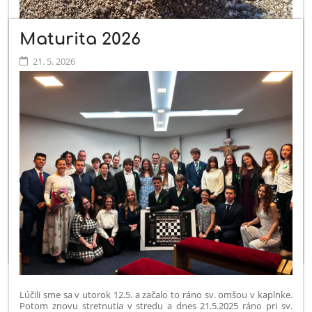
Maturita 2026
21. 5. 2026
Cesta žiakov ZŠ sv. Mikuláša na skupinovú mobilitu na Sicíliu
v rámci programu Erasmus plus.
Po ceste sa v rámci roka sv. Františka zastavili v Assisi a po viac
ako 2000 kilometroch v cieľovej stanici v Taormine na Sicílii.
Niektorí sa okúpali v mori prvýkrát v živote, niektorí boli prvýkrát
v Assisi, niektorí prvýkrát v živote spali celú noc v autobuse, ale
všetci bez rozdielu prežívajú skvelý čas v nádhrenom prostredí.
Ďakujeme, že ste s nami.
Lúčili sme sa v utorok 12.5. a začalo to ráno sv. omšou v kaplnke.
Potom znovu stretnutia v stredu a dnes 21.5.2025 ráno pri sv.