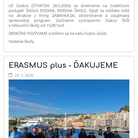
Už čoskro (ŠTVRTOK 28.5.2026) sa stretneme na tradičnom
podujatí ŠKOLA RODINE, RODINA ŠKOLE. Opäť sa môžete tešiť
na atrakcie z firmy ZABAVKA.SK, občerstvenie a zaujímavý
sprievodný program. Začíname vystúpením žiakov ŠKD
v telocvični školy od 15,00 hod.
SRDEČNE POZÝVAME a tešíme sa na vašu hojnú účasť.
Vedenie školy.
ERASMUS plus - ĎAKUJEME
24. 5. 2026