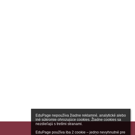
EduPage nepoužíva žiadne reklamné, analytické alebo 
iné súkromie ohrozujúce cookies. Žiadne cookies sa 
nezdieľajú s tretími stranami.

EduPage používa iba 2 cookie – jedno nevyhnutné pre 