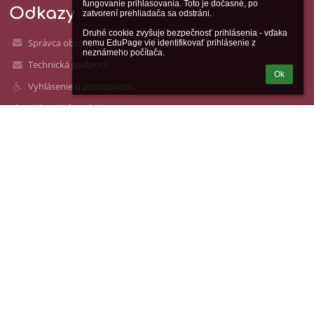
fungovanie prihlasovania. Toto je dočasné, po 
Odkazy
zatvorení prehliadača sa odstráni.

Druhé cookie zvyšuje bezpečnosť prihlásenia - vďaka 
Správca obsahu
nemu EduPage vie identifikovať prihlásenie z 
neznámeho počítača.
Technická podpora
Ok
Vyhlásenie o prístupnosti
Právne informácie
Zásady ochrany osobných údajov
Údaje o prevádzkovateľovi
Mapa stránok
O nás
Kontakt
Novinky
Kontakty
Katolícka spojená škola sv. Mikuláša