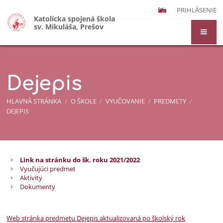
PRIHLÁSENIE
Katolícka spojená škola
sv. Mikuláša, Prešov
Dejepis
HLAVNÁ STRÁNKA
/
O ŠKOLE
/
VYUČOVANIE
/
PREDMETY
/
DEJEPIS
Link na stránku do šk. roku 2021/2022
Dejepis
Vyučujúci predmet
Aktivity
Dokumenty
Web stránka predmetu Dejepis aktualizovaná po školský rok