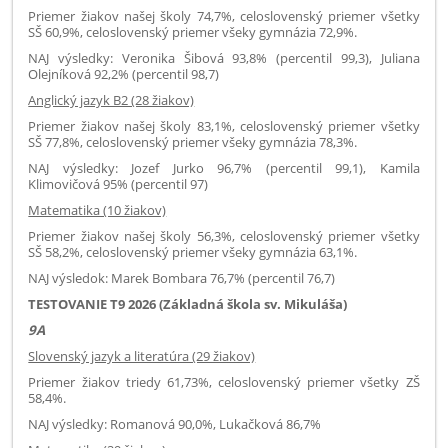
Priemer žiakov našej školy 74,7%, celoslovenský priemer všetky
SŠ 60,9%, celoslovenský priemer všeky gymnázia 72,9%.
NAJ výsledky: Veronika Šibová 93,8% (percentil 99,3), Juliana
Olejníková 92,2% (percentil 98,7)
Anglický jazyk B2 (28 žiakov)
Priemer žiakov našej školy 83,1%, celoslovenský priemer všetky
SŠ 77,8%, celoslovenský priemer všeky gymnázia 78,3%.
NAJ výsledky: Jozef Jurko 96,7% (percentil 99,1), Kamila
Klimovičová 95% (percentil 97)
Matematika (10 žiakov)
Priemer žiakov našej školy 56,3%, celoslovenský priemer všetky
SŠ 58,2%, celoslovenský priemer všeky gymnázia 63,1%.
NAJ výsledok: Marek Bombara 76,7% (percentil 76,7)
TESTOVANIE T9 2026 (Základná škola sv. Mikuláša)
9A
Slovenský jazyk a literatúra (29 žiakov)
Priemer žiakov triedy 61,73%, celoslovenský priemer všetky ZŠ
58,4%.
NAJ výsledky: Romanová 90,0%, Lukačková 86,7%