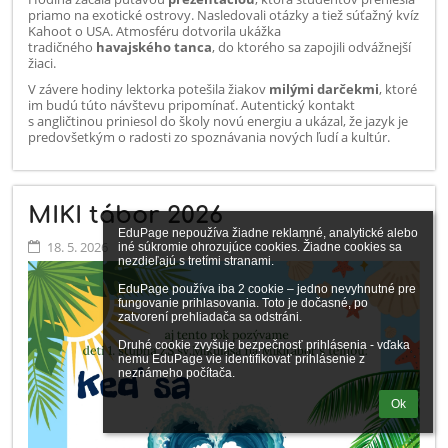
priamo na exotické ostrovy. Nasledovali otázky a tiež súťažný kvíz
Kahoot o USA. Atmosféru dotvorila ukážka
tradičného
havajského tanca
, do ktorého sa zapojili odvážnejší
žiaci.
V závere hodiny lektorka potešila žiakov
milými darčekmi
, ktoré
im budú túto návštevu pripomínať. Autentický kontakt
s angličtinou priniesol do školy novú energiu a ukázal, že jazyk je
predovšetkým o radosti zo spoznávania nových ľudí a kultúr.
MIKI tábor 2026
EduPage nepoužíva žiadne reklamné, analytické alebo 
18. 5. 2026
iné súkromie ohrozujúce cookies. Žiadne cookies sa 
nezdieľajú s tretími stranami.

EduPage používa iba 2 cookie – jedno nevyhnutné pre 
fungovanie prihlasovania. Toto je dočasné, po 
zatvorení prehliadača sa odstráni.

Druhé cookie zvyšuje bezpečnosť prihlásenia - vďaka 
nemu EduPage vie identifikovať prihlásenie z 
neznámeho počítača.
Ok