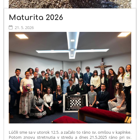
Maturita 2026
21. 5. 2026
Cesta žiakov ZŠ sv. Mikuláša na skupinovú mobilitu na Sicíliu
v rámci programu Erasmus plus.
Po ceste sa v rámci roka sv. Františka zastavili v Assisi a po viac
ako 2000 kilometroch v cieľovej stanici v Taormine na Sicílii.
Niektorí sa okúpali v mori prvýkrát v živote, niektorí boli prvýkrát
v Assisi, niektorí prvýkrát v živote spali celú noc v autobuse, ale
všetci bez rozdielu prežívajú skvelý čas v nádhrenom prostredí.
Ďakujeme, že ste s nami.
Lúčili sme sa v utorok 12.5. a začalo to ráno sv. omšou v kaplnke.
Potom znovu stretnutia v stredu a dnes 21.5.2025 ráno pri sv.