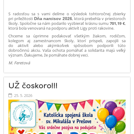
S radosťou sa s vami delíme o výsledok tohtoročnej zbierky
pri príležitosti
, ktorá prebehla v priestoroch
Dňa narcisov 2026
školy.
Spoločne sa nám podarilo vyzbierať krásnu sumu
701,19 €
,
ktorá bola venovaná na podporu aktivít Ligy proti rakovine.
Chceme sa úprimne poďakovať všetkým žiakom, rodičom,
kolegom aj zamestnancom školy, ktorí prispeli, zapojili sa
do aktivít alebo akýmkoľvek spôsobom podporili túto
dobročinnú akciu. Vaša ochota pomáhať a solidarita majú veľký
význam. Ďakujeme, že pomáhate dobrej veci.
M. Feretová
UŽ čoskoro!!!
25. 5. 2026