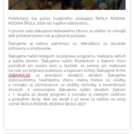
Požehnaný čas počas tradičného podujatia ŠKOLA RODINE,
RODINA ŠKOLE 2026 nás napĺňa vďačnosťou...
V prvom rade ďakujeme Nebeskému Otcovi za všetko čo včerajší
deň priniesol (tento rok aj výborné počasie).
Ďakujeme aj nášmu patrónovi sv. Mikulášovi za neustále
príhovory a orodovanie.
Ďakujeme našim kolegom za prípravu programu, realizáciu aktivít
a každú pomoc. Ďakujeme našim študentom a žiakom, ktorí
pomáhali pri nosení lavíc a lavičiek, za pomoc pri maľovaní
na tvár, pri príprave pukancov a čapovaní kofoly. Ďakujeme firme
ZABAVKA.SK
za prenájom skvelých atrakcií. Ďakujeme
Dobrovoľnému hasičskému zboru mesta Prešov za ukážky
a rovnako aj záchranarom za ukážky techniky a konkrétnych
činností. A samozrejme ďakujeme našim skvelým žiakom
z 1. stupňa za skvelý program a rovnako aj všetkým rodičom
a priateľom školy. Boli ste skvelí a už teraz sa tešíme na nový
ročník ŠKOLA RODINE, RODINA ŠKOLE 2027.