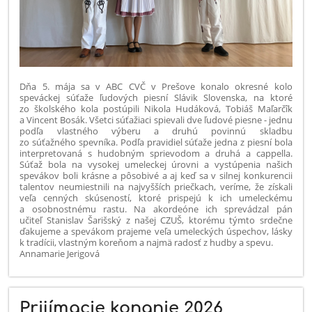
Dňa 5. mája sa v ABC CVČ v Prešove konalo okresné kolo
speváckej súťaže ľudových piesní Slávik Slovenska, na ktoré
zo školského kola postúpili Nikola Hudáková, Tobiáš Maľarčîk
a Vincent Bosák. Všetci súťažiaci spievali dve ľudové piesne - jednu
podľa vlastného výberu a druhú povinnú skladbu
zo súťažného spevníka. Podľa pravidiel súťaže jedna z piesní bola
interpretovaná s hudobným sprievodom a druhá a cappella.
Súťaž bola na vysokej umeleckej úrovni a vystúpenia našich
spevákov boli krásne a pôsobivé a aj keď sa v silnej konkurencii
talentov neumiestnili na najvyšších priečkach, veríme, že získali
veľa cenných skúseností, ktoré prispejú k ich umeleckému
a osobnostnému rastu. Na akordeóne ich sprevádzal pán
učiteľ Stanislav Šarišský z našej CZUŠ, ktorému týmto srdečne
ďakujeme a spevákom prajeme veľa umeleckých úspechov, lásky
k tradícii, vlastným koreňom a najmä radosť z hudby a spevu.
Annamarie Jerigová
Prijímacie konanie 2026