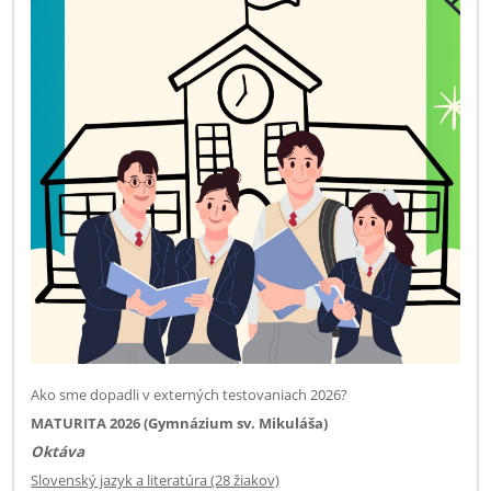
Ako sme dopadli v externých testovaniach 2026?
MATURITA 2026 (Gymnázium sv. Mikuláša)
Oktáva
Slovenský jazyk a literatúra (28 žiakov)