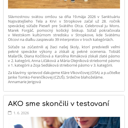
Slávnostnou svätou omšou sa dňa 19.mája 2026 v Sanktuáriu
Najsvätejšieho Tela a Krvi v Stropkove začal už 28. ročník
speváckej súťaže Pieseň pre Svätého Otca. Celebroval ju Mons.
Marek Forgáč, pomocný košický biskup. Súťaž pokračovala
v Mestskom kultúrnom stredisku v Stropkove, kde Svätému
Otcovi na diaľku zaspievalo 39 interpretov v troch kategóriách.
Súťaže sa zúčastnili aj žiaci našej školy, ktorí predviedli veľmi
pekné spevácke výkony a získali aj pekné ocenenia. Tobiáš
Maľarčík, Diana Kočišová a Karolína Rimáková získali zlaté pásmo
v 2. kategórii, Anna Ličáková a Mária Olejníková strieborné pásmo
v 1. kategórii a Zoja Sedláková strieborné pásmo v 3. kategórii.
Za klavírny sprievod ďakujeme Kláre Vlkovičovej (O5A) a p.učiteľke
Janke Tomko-Ferenčíkovej (CZUŠ). Srdečne blahoželáme.
Annamarie Jerigová
AKO sme skončili v testovaní
1. 6. 2026