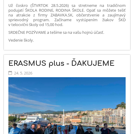
Už čoskro (ŠTVRTOK 28.5.2026) sa stretneme na tradičnom
podujatí ŠKOLA RODINE, RODINA ŠKOLE. Opäť sa môžete tešiť
na atrakcie z firmy ZABAVKA.SK, občerstvenie a zaujímavý
sprievodný program. Začíname vystúpením žiakov ŠKD
v telocvični školy od 15,00 hod.
SRDEČNE POZÝVAME a tešíme sa na vašu hojnú účasť.
Vedenie školy.
ERASMUS plus - ĎAKUJEME
24. 5. 2026