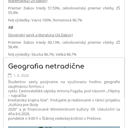
Matematika (29 žiakov)
Priemer žiakov triedy 57,59%, celoslovenský priemer všetky ZŠ
55,9%.
NAJ výsledky: Vavra 100%, Romanová 96,7%
9B
Slovenský jazyk a literatúra (24 žiakov)
Priemer žiakov triedy 60,13%, celoslovenský priemer všetky ZŠ
58,4%.
NAJ výsledky: Skurka 86,7%, Veliká 86,7%
Matematika (24 žiakov)
Geografia netradične
Priemer žiakov triedy 61,94%, celoslovenský priemer všetky ZŠ
55,9%.
1. 6. 2026
NAJ výsledky: Pecuchová 100%, Harničárová 96,7%
Študentov sexty pozývame na vyučovaciu hodinu geografie
zaujímavou formou z
cyklu: Cestovateľské zápisky Antona Fogaša, pod názvom „Filipíny
– najväčšia
kresťanská krajina Ázie“. Podujatie je realizované v rámci projektu
„Kultúra pre školy
2026“ a je financované Ministerstvom kultúry SR. Uskutoční sa
dňa 8.6.2026,
pondelok o 9.00 h v Štátnej vedeckej knižnici v Prešove.