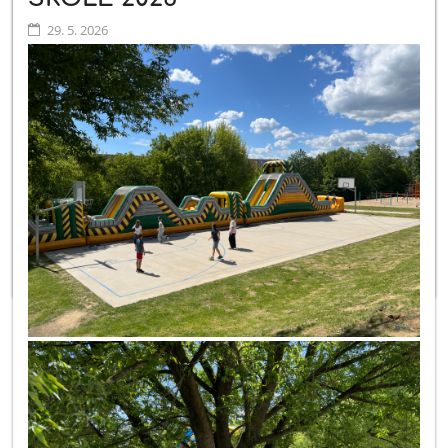
29. 5. 2026
Aj vďaka našej spoločnej pomoci počas Misijného týždňa 2025
pre žiakov v centre Bosco Boys v Keni pokračuje. Prijali sme milý
pozdrav a poďakovanie...
Katolícka spojená škola sv. Mikuláša, radi by sme vám v mene
našej organizácie i v mene Centra Bosco Boys a vami
podporovaného chlapca
Ethana Tumaini
úprimne poďakovali
za Vašu podporu, pomoc a jeho sprevádzanie počas štúdia.
Vďaka pomoci vašej školy má
Ethan
prístup k vzdelaniu,
môže
vyrastať v bezpečí a rozvíjať svoje schopnosti.
Ďakujeme, že ste s nami.