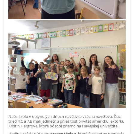
Našu školu v uplynulých dňoch navštívila vzácna návšteva. Žiaci
tried 4.C a 7.B mali jedinečnú príležitosť privítať americkú lektorku
Kristin Hargrove, ktorá pôsobí priamo na Havajskej univerzite.
Hodina začala pútavou
prezentáciou
, ktorá študentov preniesla