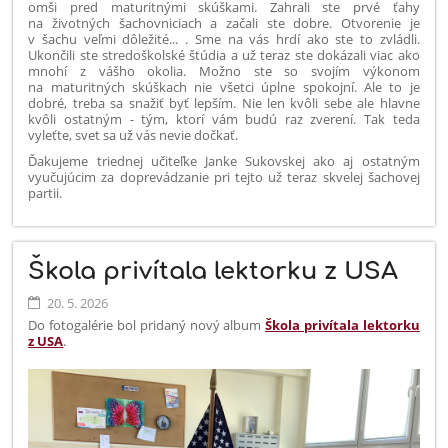
omši pred maturitnými skúškami. Zahrali ste prvé ťahy
na životných šachovniciach a začali ste dobre. Otvorenie je
v šachu veľmi dôležité... . Sme na vás hrdí ako ste to zvládli.
Ukončili ste stredoškolské štúdia a už teraz ste dokázali viac ako
mnohí z vášho okolia. Možno ste so svojím výkonom
na maturitných skúškach nie všetci úplne spokojní. Ale to je
dobré, treba sa snažiť byť lepším. Nie len kvôli sebe ale hlavne
kvôli ostatným - tým, ktorí vám budú raz zverení. Tak teda
vyleťte, svet sa už vás nevie dočkať.
Ďakujeme triednej učiteľke Janke Sukovskej ako aj ostatným
vyučujúcim za doprevádzanie pri tejto už teraz skvelej šachovej
partii.
Škola privítala lektorku z USA
20. 5. 2026
Do fotogalérie bol pridaný nový album
Škola privítala lektorku
z USA
.