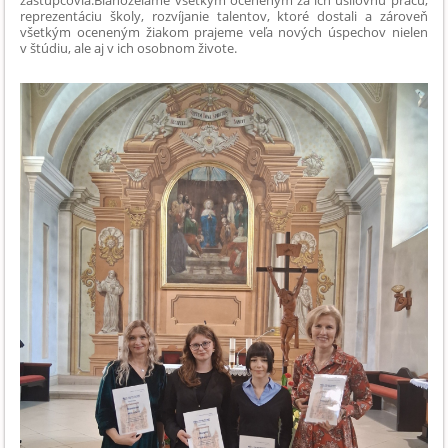
reprezentáciu školy, rozvíjanie talentov, ktoré dostali a zároveň
všetkým oceneným žiakom prajeme veľa nových úspechov nielen
v štúdiu, ale aj v ich osobnom živote.