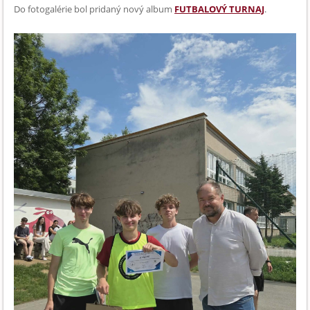
Do fotogalérie bol pridaný nový album
FUTBALOVÝ TURNAJ
.