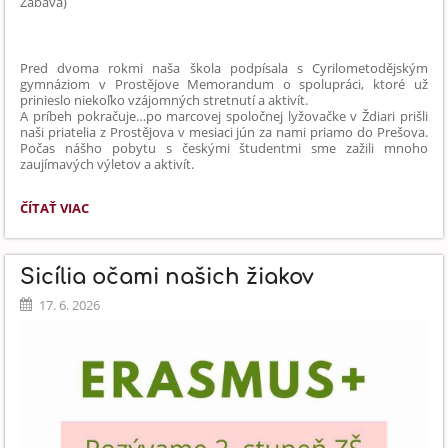
Zábava)
Pred dvoma rokmi naša škola podpísala s Cyrilometodějským
gymnáziom v Prostějove Memorandum o spolupráci, ktoré už
prinieslo niekoľko vzájomných stretnutí a aktivít.
A príbeh pokračuje…po marcovej spoločnej lyžovačke v Ždiari prišli
naši priatelia z Prostějova v mesiaci jún za nami priamo do Prešova.
Počas nášho pobytu s českými študentmi sme zažili mnoho
zaujímavých výletov a aktivít.
CEZHRANIČNÝ
ČÍTAŤ VIAC
PROJEKT
KULTÚRNE
DEDIČSTVO
Sicília očami našich žiakov
CYRILA
A
17. 6. 2026
METODA: