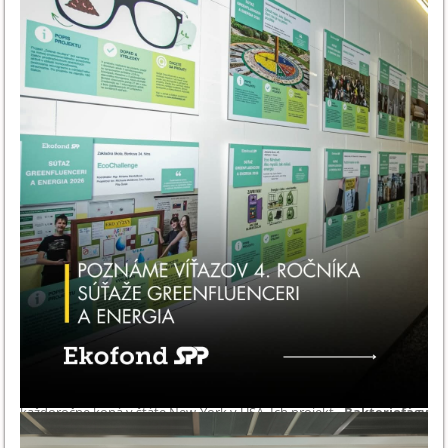
18
Víťazstvo na Festivale vedy a techniky AMAVET v októbri minulého
roka otvorilo Šimonovi Vajdovi a Timotejovi Kuckovi dvere
na prestížnu medzinárodnú súťaž
Genius Olympiad
, ktorá sa
každoročne koná v štáte New York v USA. Ich projekt
„Bakteriofágy
ako inovatívny nástroj čistenia odpadových vôd“
zaujal odbornú
porotu natoľko, že získal postup medzi najlepšie študentské vedecké