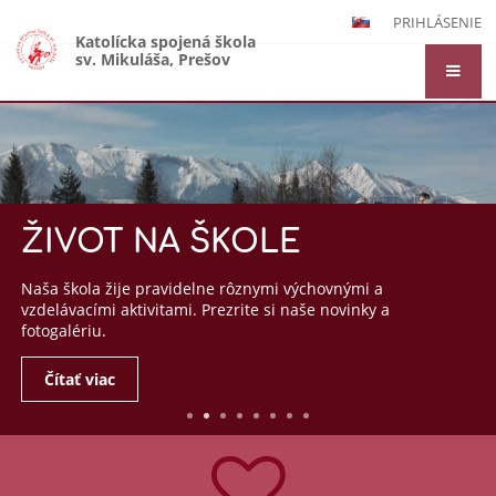
PRIHLÁSENIE
Katolícka spojená škola
sv. Mikuláša, Prešov
Hlavná
stránka
ŽIVOT NA ŠKOLE
Naša škola žije pravidelne rôznymi výchovnými a
vzdelávacími aktivitami. Prezrite si naše novinky a
fotogalériu.
Čítať viac