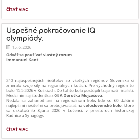
SICÍLIA
ČÍTAŤ VIAC
OČAMI
NAŠICH
ŽIAKOV:
Úspešné pokračovanie IQ
olympiády.
15. 6. 2026
Odváž sa používať vlastný rozum
Immanuel Kan
t
240 najúspešnejších riešiteľov zo všetkých regiónov Slovenska si
zmeralo svoje sily na regionálnych kolách. Pre východný región to
bolo 15.5.2026 v Košiciach. Do tohto kola postúpili traja naši finalisti.
Medzi nimi aj študentka z
04 A Dorotka Mojzešová
.
Nedala sa zahanbiť ani na regionálnom kole, kde so 60 ďalšími
najlepšími riešiteľmi sa prebojovala až na
celoslovenské kolo
, ktoré
sa uskutočnilo 8.júna 2026 v Lučenci, v priestoroch historickej
Radnice a Synagógy.
ÚSPEŠNÉ
ČÍTAŤ VIAC
POKRAČOVANIE
IQ