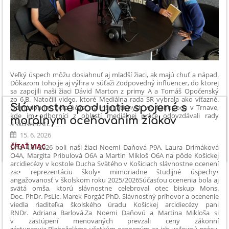
Veľký úspech môžu dosiahnuť aj mladší žiaci, ak majú chuť a nápad.
Dôkazom toho je aj výhra v súťaži Zodpovedný influencer, do ktorej
sa zapojili naši žiaci Dávid Marton z primy A a Tomáš Opočenský
zo 6.B. Natočili video, ktoré Mediálna rada SR vybrala ako víťazné.
Slávnostné podujatie spojené s
Odmenou im bola účasť na inšpiratívnych workshopoch v Trnave,
kde im odborníci z oblastí mediálnej práce odovzdávali rady
morálnym oceňovaním žiakov
a skúsenosti.
15. 6. 2026
1.
ČÍTAŤ VIAC
Dňa 4.6. 2026 boli naši žiaci Noemi Daňová P9A, Laura Drimáková
MIESTO
O4A, Margita Pribulová O6A a Martin Mikloš O6A na pôde Košickej
arcidiecézy v kostole Ducha Svätého v Košiciach slávnostne ocenení
V
za:
• reprezentáciu školy
• mimoriadne študijné úspechy
•
CELOSLOVENSKEJ
angažovanosť v školskom roku 2025/2026
Súčasťou ocenenia bola aj
SÚŤAŽI
svätá omša, ktorú slávnostne celebroval otec biskup Mons.
ZODPOVEDNÝ
Doc. PhDr. PsLic. Marek Forgáč PhD. Slávnostný príhovor a ocenenie
INFLUENCER:
viedla riaditeľka školského úradu Košickej arcidiecézy pani
RNDr. Adriana Barlová.
Za Noemi Daňovú a Martina Mikloša si
v zastúpení menovaných prevzali ceny zákonní
zástupcovia.
Blahoželáme všetkým oceneným za ich usilovnú prácu,