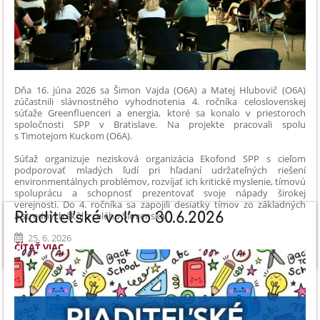
Dňa 16. júna 2026 sa Šimon Vajda (O6A) a Matej Hlubovič (O6A)
zúčastnili slávnostného vyhodnotenia 4. ročníka celoslovenskej
súťaže Greenfluenceri a energia, ktoré sa konalo v priestoroch
spoločnosti SPP v Bratislave. Na projekte pracovali spolu
s Timotejom Kuckom (O6A).
Súťaž organizuje nezisková organizácia Ekofond SPP s cieľom
podporovať mladých ľudí pri hľadaní udržateľných riešení
environmentálnych problémov, rozvíjať ich kritické myslenie, tímovú
spoluprácu a schopnosť prezentovať svoje nápady širokej
verejnosti. Do 4. ročníka sa zapojili desiatky tímov zo základných
Riaditeľské voľno 30.6.2026
a stredných škôl z celého Slovenska.
25. 6. 2026
GREENFLUENCERI
ČÍTAŤ VIAC
A
ENERGIA
-
NAŠI
ŠTUDENTI