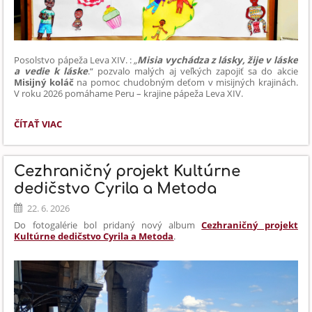
Posolstvo pápeža Leva XIV. :
„
Misia vychádza z lásky, žije v láske
a vedie k láske
.“
pozvalo malých aj veľkých
zapojiť sa
do akcie
Misijný koláč
na pomoc chudobným deťom v misijných krajinách.
V roku 2026 pomáhame Peru – krajine pápeža Leva XIV.
NAŠA
ČÍTAŤ VIAC
ŠKOLA
POMÁHA:
Cezhraničný projekt Kultúrne
dedičstvo Cyrila a Metoda
22. 6. 2026
Do fotogalérie bol pridaný nový album
Cezhraničný projekt
Kultúrne dedičstvo Cyrila a Metoda
.