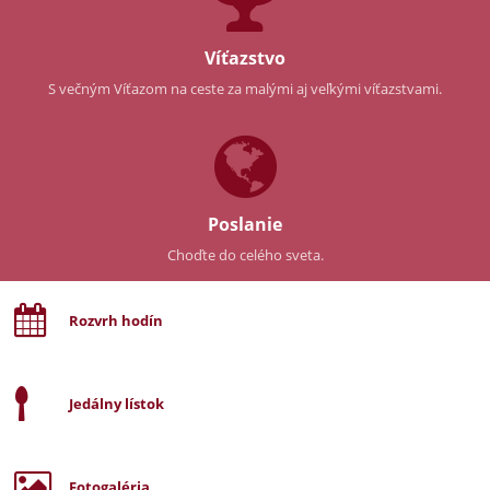
Víťazstvo
S večným Víťazom na ceste za malými aj veľkými víťazstvami.
Poslanie
Choďte do celého sveta.
Rozvrh hodín
Jedálny lístok
Fotogaléria