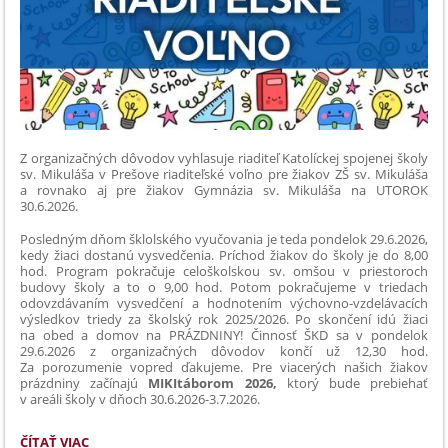
PREDSTAVILI
EKOLOGICKÉ
RIEŠENIE
BUDÚCNOSTI:
Z organizačných dôvodov vyhlasuje riaditeľ Katolíckej spojenej školy
sv. Mikuláša v Prešove riaditeľské voľno pre žiakov ZŠ sv. Mikuláša
a rovnako aj pre žiakov Gymnázia sv. Mikuláša na UTOROK
30.6.2026.
Posledným dňom šklolského vyučovania je teda pondelok 29.6.2026,
kedy žiaci dostanú vysvedčenia. Príchod žiakov do školy je do 8,00
hod. Program pokračuje celoškolskou sv. omšou v priestoroch
budovy školy a to o 9,00 hod. Potom pokračujeme v triedach
odovzdávaním vysvedčení a hodnotením výchovno-vzdelávacích
výsledkov triedy za školský rok 2025/2026. Po skončení idú žiaci
na obed a domov na PRÁZDNINY! Činnosť ŠKD sa v pondelok
29.6.2026 z organizačných dôvodov končí už 12,30 hod.
Za porozumenie vopred ďakujeme. Pre viacerých našich žiakov
prázdniny začínajú
MIKItáborom 2026,
ktorý bude prebiehať
v areáli školy v dňoch 30.6.2026-3.7.2026.
RIADITEĽSKÉ
ČÍTAŤ VIAC