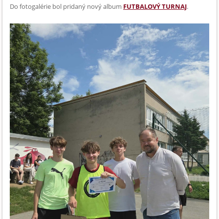
Do fotogalérie bol pridaný nový album
FUTBALOVÝ TURNAJ
.