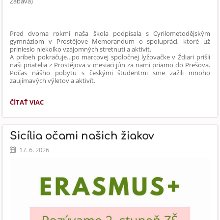
Zábava)
Pred dvoma rokmi naša škola podpísala s Cyrilometodějským
gymnáziom v Prostějove Memorandum o spolupráci, ktoré už
prinieslo niekoľko vzájomných stretnutí a aktivít.
A príbeh pokračuje…po marcovej spoločnej lyžovačke v Ždiari prišli
naši priatelia z Prostějova v mesiaci jún za nami priamo do Prešova.
Počas nášho pobytu s českými študentmi sme zažili mnoho
zaujímavých výletov a aktivít.
CEZHRANIČNÝ
ČÍTAŤ VIAC
PROJEKT
KULTÚRNE
DEDIČSTVO
Sicília očami našich žiakov
CYRILA
A
17. 6. 2026
METODA: