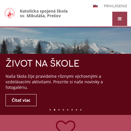
PRIHLÁSENIE
Katolícka spojená škola
sv. Mikuláša, Prešov
Hlavná
stránka
ŽIVOT NA ŠKOLE
Naša škola žije pravidelne rôznymi výchovnými a
vzdelávacími aktivitami. Prezrite si naše novinky a
fotogalériu.
Čítať viac