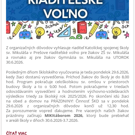
PREDSTAVILI
EKOLOGICKÉ
RIEŠENIE
BUDÚCNOSTI:
Z organizačných dôvodov vyhlasuje riaditeľ Katolíckej spojenej školy
sv. Mikuláša v Prešove riaditeľské voľno pre žiakov ZŠ sv. Mikuláša
a rovnako aj pre žiakov Gymnázia sv. Mikuláša na UTOROK
30.6.2026.
Posledným dňom šklolského vyučovania je teda pondelok 29.6.2026,
kedy žiaci dostanú vysvedčenia. Príchod žiakov do školy je do 8,00
hod. Program pokračuje celoškolskou sv. omšou v priestoroch
budovy školy a to o 9,00 hod. Potom pokračujeme v triedach
odovzdávaním vysvedčení a hodnotením výchovno-vzdelávacích
výsledkov triedy za školský rok 2025/2026. Po skončení idú žiaci
na obed a domov na PRÁZDNINY! Činnosť ŠKD sa v pondelok
29.6.2026 z organizačných dôvodov končí už 12,30 hod.
Za porozumenie vopred ďakujeme. Pre viacerých našich žiakov
prázdniny začínajú
MIKItáborom 2026,
ktorý bude prebiehať
v areáli školy v dňoch 30.6.2026-3.7.2026.
RIADITEĽSKÉ
ČÍTAŤ VIAC