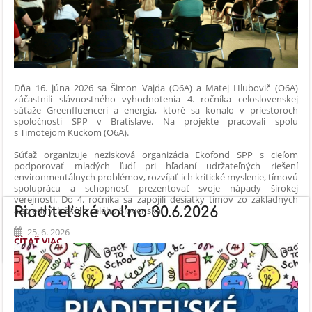
Dňa 16. júna 2026 sa Šimon Vajda (O6A) a Matej Hlubovič (O6A)
zúčastnili slávnostného vyhodnotenia 4. ročníka celoslovenskej
súťaže Greenfluenceri a energia, ktoré sa konalo v priestoroch
spoločnosti SPP v Bratislave. Na projekte pracovali spolu
s Timotejom Kuckom (O6A).
Súťaž organizuje nezisková organizácia Ekofond SPP s cieľom
podporovať mladých ľudí pri hľadaní udržateľných riešení
environmentálnych problémov, rozvíjať ich kritické myslenie, tímovú
spoluprácu a schopnosť prezentovať svoje nápady širokej
verejnosti. Do 4. ročníka sa zapojili desiatky tímov zo základných
Riaditeľské voľno 30.6.2026
a stredných škôl z celého Slovenska.
25. 6. 2026
GREENFLUENCERI
ČÍTAŤ VIAC
A
ENERGIA
-
NAŠI
ŠTUDENTI