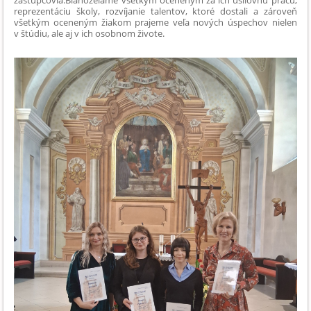
reprezentáciu školy, rozvíjanie talentov, ktoré dostali a zároveň
všetkým oceneným žiakom prajeme veľa nových úspechov nielen
v štúdiu, ale aj v ich osobnom živote.