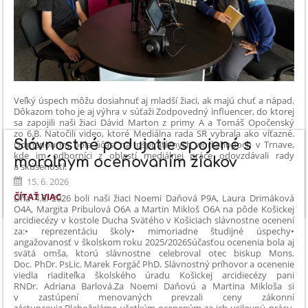
Veľký úspech môžu dosiahnuť aj mladší žiaci, ak majú chuť a nápad.
Dôkazom toho je aj výhra v súťaži Zodpovedný influencer, do ktorej
sa zapojili naši žiaci Dávid Marton z primy A a Tomáš Opočenský
zo 6.B. Natočili video, ktoré Mediálna rada SR vybrala ako víťazné.
Slávnostné podujatie spojené s
Odmenou im bola účasť na inšpiratívnych workshopoch v Trnave,
kde im odborníci z oblastí mediálnej práce odovzdávali rady
morálnym oceňovaním žiakov
a skúsenosti.
15. 6. 2026
1.
ČÍTAŤ VIAC
Dňa 4.6. 2026 boli naši žiaci Noemi Daňová P9A, Laura Drimáková
MIESTO
O4A, Margita Pribulová O6A a Martin Mikloš O6A na pôde Košickej
arcidiecézy v kostole Ducha Svätého v Košiciach slávnostne ocenení
V
za:
• reprezentáciu školy
• mimoriadne študijné úspechy
•
CELOSLOVENSKEJ
angažovanosť v školskom roku 2025/2026
Súčasťou ocenenia bola aj
SÚŤAŽI
svätá omša, ktorú slávnostne celebroval otec biskup Mons.
ZODPOVEDNÝ
Doc. PhDr. PsLic. Marek Forgáč PhD. Slávnostný príhovor a ocenenie
INFLUENCER:
viedla riaditeľka školského úradu Košickej arcidiecézy pani
RNDr. Adriana Barlová.
Za Noemi Daňovú a Martina Mikloša si
v zastúpení menovaných prevzali ceny zákonní
zástupcovia.
Blahoželáme všetkým oceneným za ich usilovnú prácu,