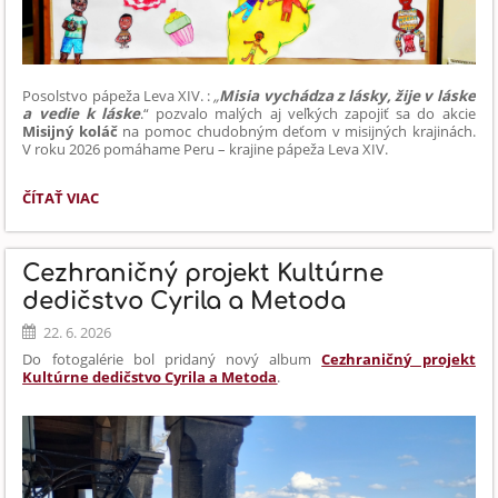
Posolstvo pápeža Leva XIV. :
„
Misia vychádza z lásky, žije v láske
a vedie k láske
.“
pozvalo malých aj veľkých
zapojiť sa
do akcie
Misijný koláč
na pomoc chudobným deťom v misijných krajinách.
V roku 2026 pomáhame Peru – krajine pápeža Leva XIV.
NAŠA
ČÍTAŤ VIAC
ŠKOLA
POMÁHA:
Cezhraničný projekt Kultúrne
dedičstvo Cyrila a Metoda
22. 6. 2026
Do fotogalérie bol pridaný nový album
Cezhraničný projekt
Kultúrne dedičstvo Cyrila a Metoda
.