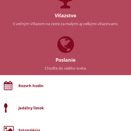
Víťazstvo
S večným Víťazom na ceste za malými aj veľkými víťazstvami.
Poslanie
Choďte do celého sveta.
Rozvrh hodín
Jedálny lístok
Fotogaléria